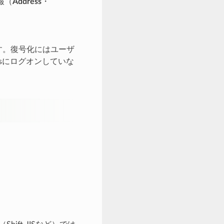
報（
Address
・
されます。復号化にはユーザ
sにログオンしていな