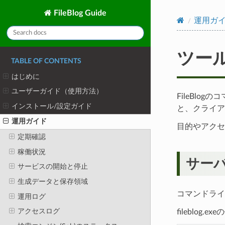
FileBlog Guide
運用ガ
ツー
TABLE OF CONTENTS
はじめに
ユーザーガイド（使用方法）
FileBl
インストール/設定ガイド
と、クライア
運用ガイド
目的やアクセ
定期確認
稼働状況
サー
サービスの開始と停止
生成データと保存領域
コマンドライ
運用ログ
アクセスログ
fileblog.e