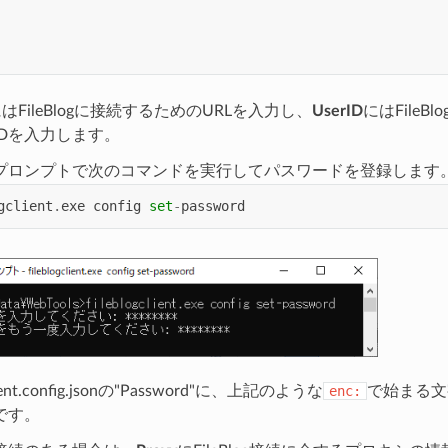
はFileBlogに接続するためのURLを入力し、
UserID
にはFile
IDを入力します。
プロンプトで次のコマンドを実行してパスワードを登録します
gclient
.
exe
config
set
-
password
client.config.jsonの"Password"に、上記のような
enc:
で始まる文
です。