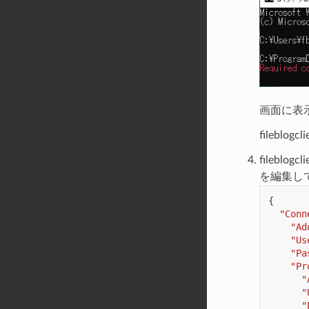
画面に表
fileblo
filebl
を編集し
{
"Conn
"Ad
"Us
"Pa
"Pr
"
"
"