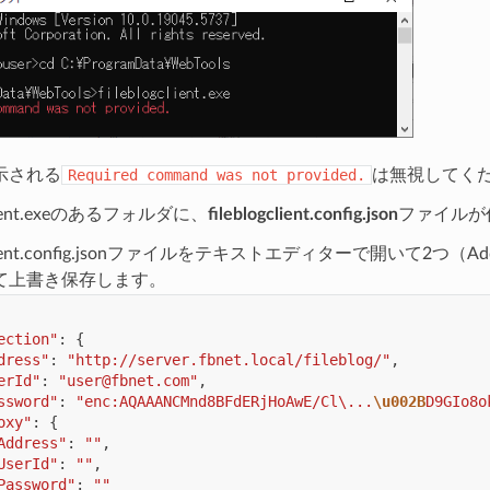
示される
Required
command
was
not
provided.
は無視してく
gclient.exeのあるフォルダに、
fileblogclient.config.json
ファイルが
ogclient.config.jsonファイルをテキストエディターで開いて2つ（Ad
て上書き保存します。
ection"
:
{
dress"
:
"http://server.fbnet.local/fileblog/"
,
erId"
:
"user@fbnet.com"
,
ssword"
:
"enc:AQAAANCMnd8BFdERjHoAwE/Cl\...
\u002B
D9GIo8o
oxy"
:
{
Address"
:
""
,
UserId"
:
""
,
Password"
:
""