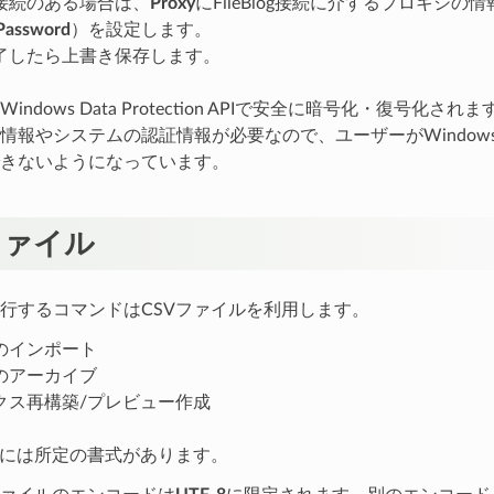
接続のある場合は、
Proxy
にFileBlog接続に介するプロキシの情
Password
）を設定します。
了したら上書き保存します。
indows Data Protection APIで安全に暗号化・復号化
情報やシステムの認証情報が必要なので、ユーザーがWindow
きないようになっています。
ファイル
行するコマンドはCSVファイルを利用します。
のインポート
のアーカイブ
クス再構築/プレビュー作成
ルには所定の書式があります。