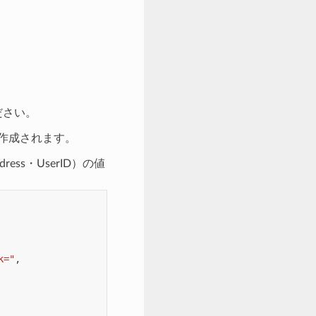
ださい。
作成されます。
dress・UserID）の値
k="
,