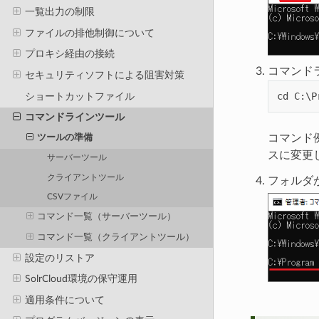
一覧出力の制限
ファイルの排他制御について
プロキシ経由の接続
コマンド
セキュリティソフトによる阻害対策
cd
C
:
\
P
ショートカットファイル
コマンドラインツール
コマンド
ツールの準備
スに変更
サーバーツール
クライアントツール
フォルダ
CSVファイル
コマンド一覧（サーバーツール）
コマンド一覧（クライアントツール）
設定のリストア
SolrCloud環境の保守運用
適用条件について