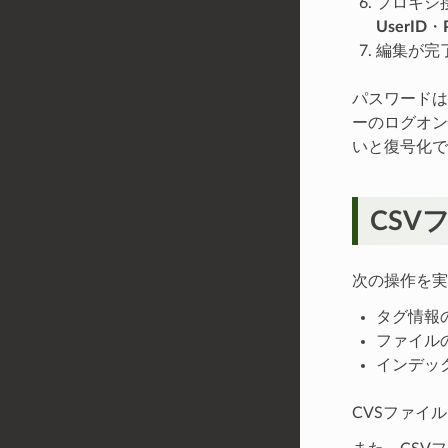
プロキシ
UserID
・
編集が完
パスワードはW
ーのログオン
いと復号化で
CSV
次の操作を実
タグ情報
ファイル
インデッ
CVSファイ