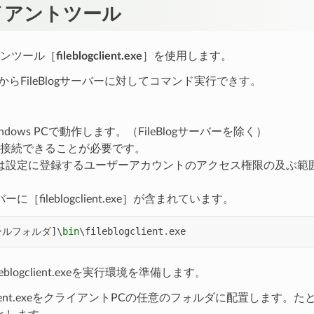
イアントツール
ンツール［
fileblogclient.exe
］を使用します。
 PCからFileBlogサーバーに対してコマンド実行できす。
ndows PCで動作します。（FileBlogサーバーを除く）
logに接続できることが必要です。
は設定に登録するユーザーアカウントのアクセス権限の及ぶ範
ーバーに［fileblogclient.exe］が含まれています。
ールフォルダ
]
\
bin
\
fileblogclient
.
exe
eblogclient.exeを実行環境を準備します。
logclient.exeをクライアントPCの任意のフォルダに配置します