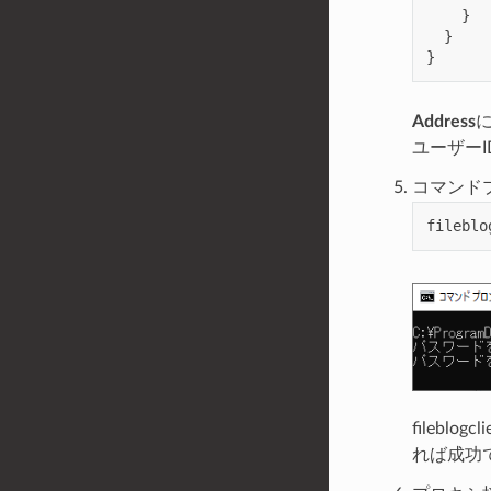
}
}
}
Address
に
ユーザー
コマンド
fileblo
fileblog
れば成功