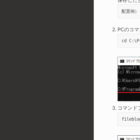
保存した
PCのコマ
cd
C
:
\
P
コマンドプロ
fileblo