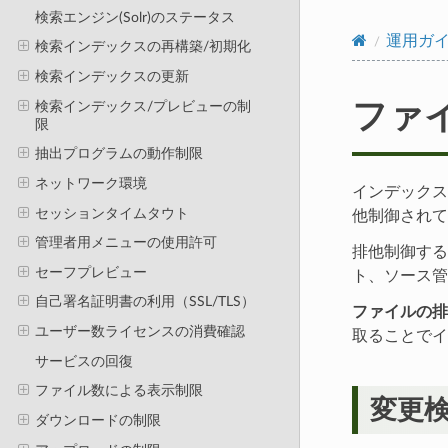
検索エンジン(Solr)のステータス
運用ガ
検索インデックスの再構築/初期化
検索インデックスの更新
検索インデックス/プレビューの制
ファ
限
抽出プログラムの動作制限
ネットワーク環境
インデックス
セッションタイムタウト
他制御されて
管理者用メニューの使用許可
排他制御するア
セーフプレビュー
ト、ソース管
自己署名証明書の利用（SSL/TLS）
ファイルの排
ユーザー数ライセンスの消費確認
取ることでイ
サービスの回復
ファイル数による表示制限
変更
ダウンロードの制限