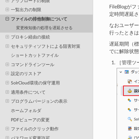
アップロードの制限
FileBl
一覧出力の制限
定時間遅延さ
ファイルの排他制御について
なおユーザー
変更検知後の処理を遅延させる
行ったときは
プロキシ経由の接続
遅延期間（標
セキュリティソフトによる阻害対策
でに解除状態
ショートカットファイル
［管理ツー
コマンドラインツール
設定のリストア
SolrCloud環境の保守運用
適用条件について
プログラムバージョンの表示
ホームフォルダ
PDFビューアの変更
ファイルのクリック動作
パスワード変更許可