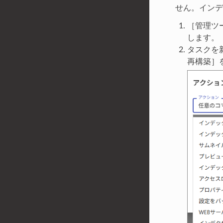
せん。インデ
［管理ツー
します。
タスクを新
再構築］