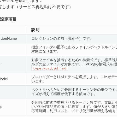
/モデルを指定します。
存します（サービス再起動は不要です）
設定項目
説 明
ctionName
コレクションの名前（識別子）です。
指定フォルダの配下にあるファイルがベクトルイン
対象になります。
対象ファイルを抽出するための検索式です。標準既
y
ルダの全ファイルが対象です。FileBlogの検索式
type:word,pdf,md
プロバイダーとLLMモデルを選択します。LLMが
odel
います。
ベクトル化のために分割するトークン数の単位です
イズが増えて精度が低下する傾向です。
分割時に前後で重複させるトークン数です。文脈が
ap
いだり回答品質の向上に役立ちます。値が大きいほ
応答時間、利用コスト、メモリ使用量が増える傾向