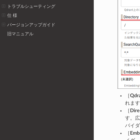
トラブルシューティング
仕 様
バージョンアップガイド
旧マニュアル
［
Qdr
れます
［
Dire
す。広
バイダ
［
Emb