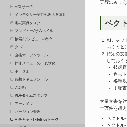
実行のみであ
ACLサーチ
インデクサー実行処理の多重化
ベク
定期実行タスク
プレビュー/サムネイル
検索/プレビューの除外
AIチャ
おくとヒ
タ グ
特定の文
直接オープンツール
しておく
操作メニューの非表示化
技術資
ポータル
過去ト
仮想ドキュメントルート
各種規
手順書
ごみ箱
PDFタイムスタンプ
大量文書を対
アーカイブ
十万件を超え
バージョン管理
ベクトル
AIチャット(FileBlogトーク)
ベクトル