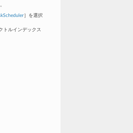
。
skScheduler
］を選択
ベクトルインデックス