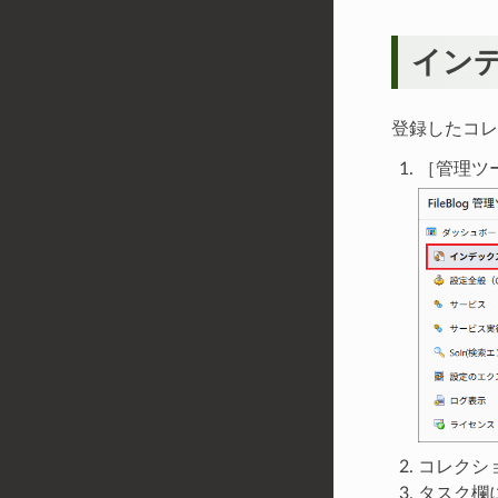
イン
登録したコレ
［管理ツー
コレクシ
タスク欄