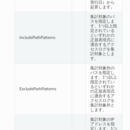
実行日）から
起算します。
集計対象のパ
スを指定しま
す。1つ以上指
定されている
といずれかの
IncludePathPatterns
正規表現式に
適合するアク
セスログを集
計対象としま
す。
集計対象外の
パスを指定し
ます。1つ以上
指定されてい
るといずれか
ExcludeParhPatterns
の正規表現式
に適合するア
クセスログを
集計対象外と
します。
集計対象のIP
アドレスを指
定します。1つ