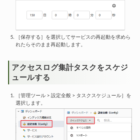
［保存する］を選択してサービスの再起動を求めら
れたらそのまま再起動します。
アクセスログ集計タスクをスケジ
ュールする
［管理ツール > 設定全般 > タスクスケジュール］を
選択します。