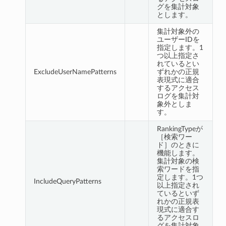
グを集計対象
とします。
集計対象外の
ユーザーIDを
指定します。1
つ以上指定さ
れているとい
ExcludeUserNamePatterns
ずれかの正規
表現式に適合
するアクセス
ログを集計対
象外としま
す。
RankingTypeが
［検索ワー
ド］のときに
機能します。
集計対象の検
索ワードを指
定します。1つ
IncludeQueryPatterns
以上指定され
ているといず
れかの正規表
現式に適合す
るアクセスロ
グを集計対象