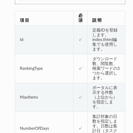
必
項 目
須
説 明
定義IDを登録
します。
Id
✓
index.thtml編
集でも使用し
ます。
ダウンロード
数、閲覧数、
RankingType
✓
検索ワードの3
つから選択し
ます。
ポータルに表
示する件数
MaxItems
✓
（上位から）
を指定しま
す。
集計対象の日
数を指定しま
す。日数は集
NumberOfDays
✓
計日（タスク